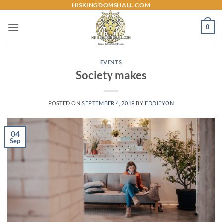
Skip
HISKINGDOMSHALL.COM
to
0
content
EVENTS
Society makes
POSTED ON
SEPTEMBER 4, 2019
BY
EDDIEYON
04
Sep