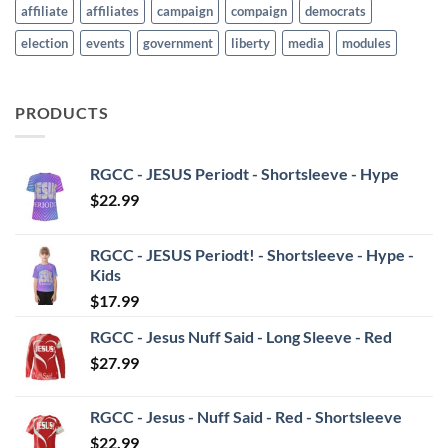
affiliate
affiliates
campaign
compaign
democrats
election
events
government
liberty
media
modules
PRODUCTS
RGCC - JESUS Periodt - Shortsleeve - Hype
$
22.99
RGCC - JESUS Periodt! - Shortsleeve - Hype -
Kids
$
17.99
RGCC - Jesus Nuff Said - Long Sleeve - Red
$
27.99
RGCC - Jesus - Nuff Said - Red - Shortsleeve
$
22.99