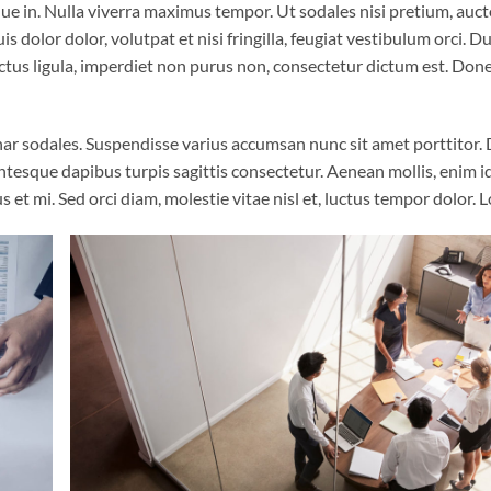
 in. Nulla viverra maximus tempor. Ut sodales nisi pretium, auctor
s dolor dolor, volutpat et nisi fringilla, feugiat vestibulum orci. D
r lectus ligula, imperdiet non purus non, consectetur dictum est. Don
vinar sodales. Suspendisse varius accumsan nunc sit amet porttitor.
lentesque dapibus turpis sagittis consectetur. Aenean mollis, enim i
 et mi. Sed orci diam, molestie vitae nisl et, luctus tempor dolor.