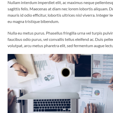
Nullam interdum imperdiet elit, ac maximus neque pellentesque
sagittis felis. Maecenas at diam nec lorem lobortis aliquam. Dui
mauris id odio efficitur, lobortis ultrices nisl viverra. Intege
eu magna tristique bibendum.
Nulla eu metus purus. Phasellus fringilla urna vel turpis pul
faucibus odio purus, vel convallis tellus eleifend ac. Duis pel
volutpat, arcu metus pharetra elit, sed fermentum augue lectus