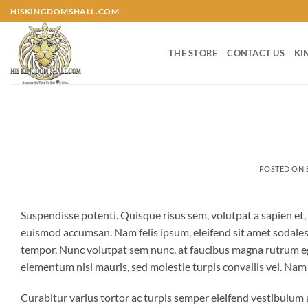
Skip
HISKINGDOMSHALL.COM
to
content
THE STORE
CONTACT US
KI
POSTED ON
Suspendisse potenti. Quisque risus sem, volutpat a sapien et,
euismod accumsan. Nam felis ipsum, eleifend sit amet sodales 
tempor. Nunc volutpat sem nunc, at faucibus magna rutrum ege
elementum nisl mauris, sed molestie turpis convallis vel. Nam ut
Curabitur varius tortor ac turpis semper eleifend vestibulum a