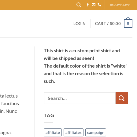
850.399.3399
0
LOGIN
CART /
$
0.00
This shirt is a custom print shirt and
will be shipped as seen!
The default color of the shirt is "white"
and that is the reason the selection is
such.
ta lectus
o faucibus
 in. Nunc
TAG
magna.
affiliate
affiliates
campaign