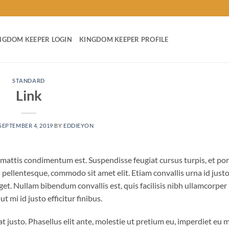
NGDOM KEEPER LOGIN
KINGDOM KEEPER PROFILE
STANDARD
Link
SEPTEMBER 4, 2019
BY
EDDIEYON
 mattis condimentum est. Suspendisse feugiat cursus turpis, et por
pellentesque, commodo sit amet elit. Etiam convallis urna id just
t. Nullam bibendum convallis est, quis facilisis nibh ullamcorper
 mi id justo efficitur finibus.
t justo. Phasellus elit ante, molestie ut pretium eu, imperdiet eu 