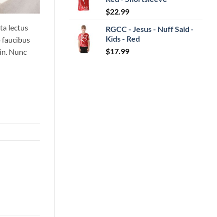
$
22.99
ta lectus
RGCC - Jesus - Nuff Said -
Kids - Red
o faucibus
$
17.99
 in. Nunc