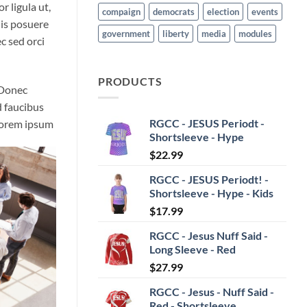
 ligula ut,
compaign
democrats
election
events
uis posuere
government
liberty
media
modules
ec sed orci
PRODUCTS
 Donec
d faucibus
RGCC - JESUS Periodt -
 Lorem ipsum
Shortsleeve - Hype
$
22.99
RGCC - JESUS Periodt! -
Shortsleeve - Hype - Kids
$
17.99
RGCC - Jesus Nuff Said -
Long Sleeve - Red
$
27.99
RGCC - Jesus - Nuff Said -
Red - Shortsleeve